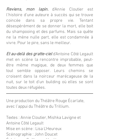
Reviens, mon lapin.
d’Annie Cloutier est
l’histoire d’une auteure à succès qui se trouve
coincée dans sa propre vie. Tentant
désespérément de se donner la mort, elle boit
du shampooing et des parfums. Mais sa quête
ne la mène nulle part, elle est condamnée à
vivre. Pour le pire, sans le meilleur.
Et au-delà des gratte-ciel
d’Antoine Côté Legault
met en scène la rencontre improbable, peut-
être même magique, de deux femmes que
tout semble opposer. Leurs chemins se
croisent dans la noirceur marécageuse de la
nuit, sur le toit d’un building où elles se sont
toutes deux réfugiées.
Une production du Théâtre Rouge Écarlate,
avec l’appui du Théâtre du Trillium.
Textes : Annie Cloutier, Mishka Lavigne et
Antoine Côté Legault
Mise en scène : Lisa L'Heureux
Scénographie : John Doucet