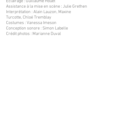
Éclairage : Guillaume Houët
Assistance à la mise en scène : Julie Grethen
Interprétation : Alain Lauzon, Maxine
Turcotte, Chloé Tremblay
Costumes : Vanessa Imeson
Conception sonore : Simon Labelle
Crédit photos : Marianne Duval
Projet D
a été créé avec le soutien du Conseil des arts
de l'Ontario et la Ville d'Ottawa.
CE QU'ON EN DIT
" Contrairement au dicton voulant que la nuit,
tous les chats soient gris, les personnages de
Lisa L'Heureux profitent plutôt de la noirceur
pour oser montrer leurs vraies couleurs.
Même s'ils se cachent parfois derrière un
masque et un clavier pour communiquer ou si
elles misent sur une bouche capable de
maquiller en sourires leur profonde solitude,
Mia, Danielle, Anita et Joseph tentent de sortir